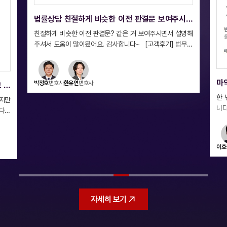
한 이전 판결문 보여주시면
많이 됐어요.
같은 거 보여주시면서 설명해
 [고객후기] 법무법
: 채의준 변호
마약변호사후기. 한 번의 호기심으로 
봐 걱정했습니다. 변호사님 믿고 다시 일
한 번의 호기심으로 평생을 망칠까봐 너무 
있을 것 같습니다.
니다... 더 이상 눈도 대기 싫고 생각도 하기 싫은 상황에 놓
여있었는데 변호사님 믿고 다시 일상을 찾을 수 있을 것 같습
니다 꼼꼼하고 상냥한 상담 감사드립니다 앞으로도 잘 부탁
드리겠습니다 [고객후기] 법무법인 태하 의뢰인의 후기, 감
이호석
변호사
이시현
변호사
엄수연
변호사
사합니다. #법무법인태하 #변호사후기 #법
약사건변호사 #수원변호사 #이호석변호사
의뢰인 실제 후기
자세히 보기