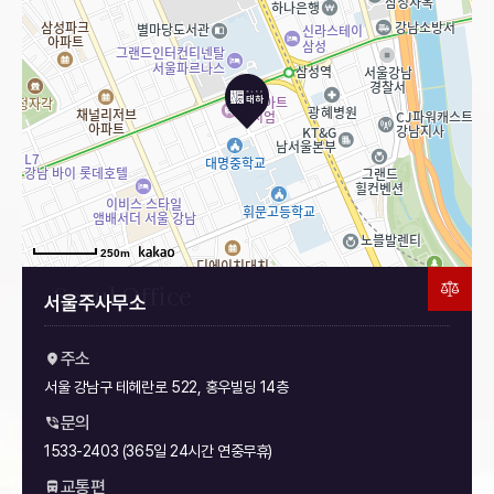
서울
수원
인천
천안
안산
제주
250m
서울주사무소