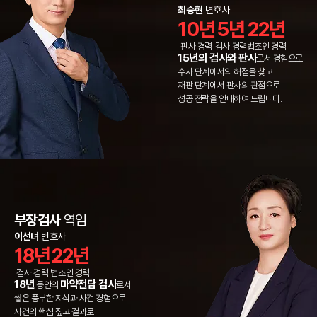
최승현
변호사
10년
5년
22년
판사 경력
검사 경력
법조인 경력
15년의 검사와 판사
로서 경험으로
수사 단계에서의 허점을 찾고
재판 단계에서 판사의 관점으로
성공 전략을 안내하여 드립니다.
부장검사
역임
이선녀
변호사
18년
22년
검사 경력
법조인 경력
18년
마약전담 검사
동안의
로서
쌓은 풍부한 지식과 사건 경험으로
사건의 핵심 짚고 결과로