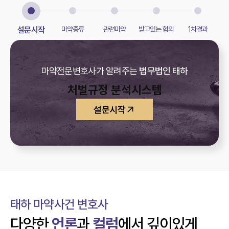
설문시작
마약종류
관련마약
받고있는 혐의
1차결과
마약전문변호사가 알려주는
법무법인 태하
처벌규정 분석시스템
설문시작
태하 마약사건 변호사
다양한
언론
과
컬럼
에서 깊이있게