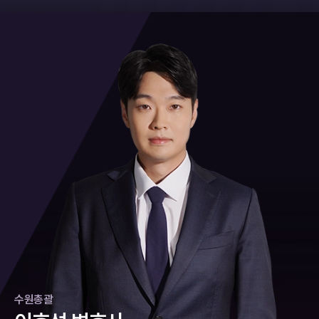
이 지속적인 보호와 관리를 약속한
점이 주요 쟁점이 되었습니다. 태하
렵
때문에 단순한 반성 표현만으로는
식한 상태에서 수거와 포장 작업에
조
점이 중요한 정상관계였습니다. 태
의 조력 법무법인 태하 담당변호인
다
마약전문변호사들을 소개합니다.
실형 가능성을 낮추기 어려웠고, 전
참여했다는 점을 근거로 공동정범
적
하의 조력 태하는 의뢰인이 확인된
은 의뢰인의 진술과 관련 자료를 검
로
과가 형성된 구체적인 과정과 현재
성립 여부가 다시 검토되었습니다.
하
혐의에 관해 책임 있는 태도로 조사
토해 참여자별 역할과 책임 범위를
금
의 생활 변화를 함께 설명할 필요가
사건의 특징 이 사건에서는 의뢰인
제
받을 수 있도록 진술 방향을 정리하
구분하고, 의뢰인이 타인의 요구에
부
있었습니다. 사건의 특징 이 사건에
의 행위가 단순한 방조에 해당하는
술
는 한편, 확인된 사실관계를 넘어 수
따라 소극적으로 가담하게 된 경위
해
서는 동종 전력의 횟수뿐만 아니라
지, 공동가공의 의사에 따른 공동정
설
사가 불필요하게 확대되지 않도록
를 구체적으로 정리했습니다. 또한
기
각 전력이 발생한 시기와 처리 과정,
범에 해당하는지가 핵심 쟁점이 되
건
대응하였습니다. 또한 단약 의지, 가
의뢰인이 의약품의 처분이나 사용
부
범행이 장기간 반복된 것인지 여부
었습니다. 아울러 합성대마의 구체
을
족의 관리 계획, 보호관찰소 선도 프
을 주도하지 않았고 경제적 이익을
할
가 중요한 쟁점이 되었습니다. 현재
적인 종류와 가액을 어느 범위까지
침
로그램 이행 계획 등 재범 방지 자료
취득하지 않았다는 점을 설명했습
족
의 단약 상태와 생활 관리 상황을 객
인식했는지도 적용 법조와 형량을
는
를 구체적으로 준비하여 제출하였
니다. 혐의를 인정하며 수사에 협조
인
관적인 자료로 제시해 재범 위험성
결정하는 중요한 요소였습니다. 태
은
습니다. 사건의 결과 검찰은 의뢰인
한 태도와 재범 방지를 위한 사정도
혐
이 감소했다는 점을 설득력 있게 보
하의 조력 담당 변호인은 의뢰인이
하
의 연령, 수사 협조 태도, 범행 이후
함께 제출했습니다. 사건의 결과 법
혐
여주는 것도 필요했습니다. 태하의
마약류를 구매하거나 투약한 경험
압
의 생활 변화, 단약 의지와 재범 방
원은 의뢰인에게 벌금 300만 원과
다
조력 법무법인 태하는 기존 사건 기
이 없고, 합성대마의 구체적인 종류
할
지 계획 등을 종합적으로 고려하였
추징금 86만 원을 선고했습니다.
은
록과 전력의 형성 경위를 검토해, 단
와 시가를 정확히 알 수 있는 위치에
하
습니다. 그 결과 의뢰인은 정식 재판
구체적인 가담 경위와 역할, 이익 취
계
기간에 발생한 행위들이 각각 처리
있지 않았다는 점을 소명하였습니
신
에 회부되지 않고 보호관찰소 선도
득 여부 등이 재판 과정에서 함께 검
사
되면서 전력이 누적된 측면을 정리
다. 범행으로 실제 대가를 받지 않았
다
위탁을 조건으로 기소유예 처분을
토된 결과입니다. 담당변호사의 한
증
했습니다. 아울러 단약 경과와 생활
고 관여 정도도 제한적이었다는 사
의
받았습니다. 담당변호사의 한마디
마디 향정신성의약품 사건에서는
이
관리 상태, 재범 방지를 위한 노력
정을 관련 자료와 함께 정리하였습
상
마약류 사건은 송금 내역이나 휴대
처방 횟수나 수량뿐 아니라 실제 범
객
등을 자료로 제출해 형식적인 전과
니다. 또한 수사와 재판 과정에서의
다
전화 자료를 계기로 수사 범위가 빠
행을 주도한 사람과 각 참여자의 역
는
횟수뿐 아니라 현재 변화된 사정도
인정과 반성, 수사 협조, 재범 방지
객
르게 확대될 수 있습니다. 초기 단계
할을 세밀하게 구분해야 합니다. 타
함께 고려해 달라는 취지로 변론했
를 위한 노력 등을 양형자료로 제출
자
에서 인정할 사실과 다툴 부분을 구
인의 요구에 따라 가담한 사건이라
습니다. 사건의 결과 법원은 의뢰인
하였습니다. 이를 바탕으로 고액의
어
분하고, 단약 노력과 재범 방지 가능
면 초기부터 가담 경위, 약물의 귀속
지청장 역임
판사역임
부장검사 역임
형사전문
수원총괄
수석변호사
지청장 역임
판사역임
부장검사 역임
형사전문
수원총괄
수석변호사
지청장 역임
판사역임
부장검사 역임
형사전문
수원총괄
수석변호사
에게 징역 6월에 집행유예 2년을
마약 가액을 전제로 한 법률 적용에
건
성을 객관적인 자료로 보여주는 대
관계와 이익 취득 여부를 객관적인
선고하고, 40시간의 약물치료강의
는 신중한 판단이 필요하며, 사회 내
으