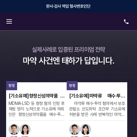
실제사례로 입증된 프리미엄 전략
마약 사건엔 태하가 답입니다.
향정
향정
향
[기소유예]마약류 매수·투약
[벌금형]타인 명의 향정신성의
[
혐의, 보호관찰소 선도위탁 조
약품 처방·전달 사건, 벌금형으
관
마약류 매수·투약 혐의에서 보호
타인 명의로 향정신성의약품을 처
합
건부 기소유예
로 마무리
의
관찰소 선도위탁 조건부 기소유예
방받아 전달한 사건에서 벌금형이
거
치
처분을 받은 사례 반복적인 마약류
선고된 사례 의뢰인은 타인의 명의
은
매수와 투약 정황이 확인되어 형사
로 진료를 받고 향정신성의약품을
로
처벌 가능성이 우려되었으나, 수사
처방받아 전달한 혐의로 재판을 받
수
초기부터 혐의를 인정하고 단약 의
았습니다. 담당변호인은 범행의 주
가
지와 재범 방지 계획을 구체적으로
도성, 실제 이익 취득 여부와 수사
었