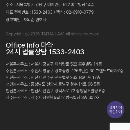
마약사건변호사 마약전문변호사 채의준 I
법무법인태하
사업자등록번호
:
102-88-01768
대표변호사
:
채의준,최승현
주소
:
서울특별시 강남구 테헤란로 522 홍우빌딩 14층
대표 전화번호
:
1533-2403
/
팩스
:
02-6918-0779
광고책임
:
채의준 변호사
Copyright ⓒ 2025 TAEHA LAW. All rights reserved.
Office Info 마약
24시 법률상담 1533-2403
서울주사무소 : 서울시 강남구 테헤란로 522 홍우빌딩 14층
실제사례
확인하기
수원분사무소 : 수원시 영통구 광교중앙로 266번길 30 그랜드프라자7층
인천분사무소 : 인천시 연수구 센트럴로 263 IBS타워 17층
천안분사무소 : 충청남도 천안시 동남구 청수 14로 66 5층