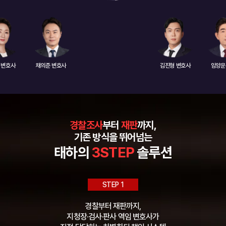
채의준 변호사
이호석 변호사
임양운 변호사
경찰조사
부터
재판
까지,
기존 방식을 뛰어넘는
태하의
3STEP
솔루션
STEP 1
경찰부터 재판까지,
지청장·검사·판사 역임 변호사
가