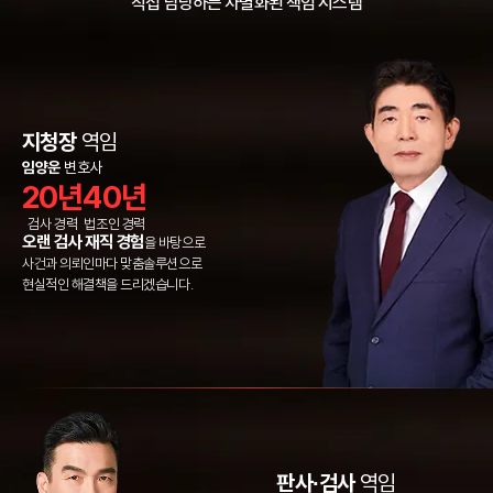
직접 담당
하는 차별화된 책임 시스템
지청장
역임
임양운
변호사
20년
40년
검사 경력
법조인 경력
오랜 검사 재직 경험
을 바탕으로
사건과 의뢰인마다 맞춤솔루션으로
현실적인 해결책을 드리겠습니다.
판사∙검사
역임