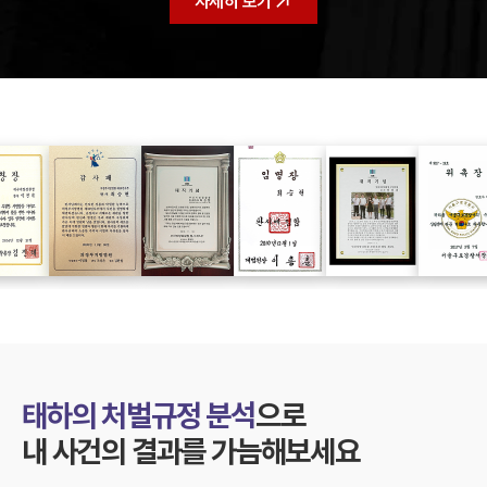
태하 변호사랑 법률이야기
자세히 보기
마약전문변호사 상장들
태하의 처벌규정 분석
으로
내 사건의 결과를 가늠해보세요