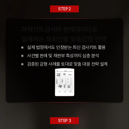
STEP 2
마약키트검사
와
판례데이터
로
설계하는 의뢰인별
맞춤감형
전략
실제 법정에서도 인정받는
최신 검사키트 활용
사건별
판례 및 재판부 특성
까지 심층 분석
검증된
감형 사례
를 토대로
맞춤 대응 전략 설계
STEP 3