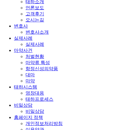
태하소개
언론보도
고객후기
오시는길
변호사
변호사소개
실제사례
실제사례
마약사건
처벌현황
마약류 특성
항정신성의약품
대마
마약
태하시스템
영장대응
태하프로세스
비밀상담
비밀상담
홈페이지 정책
개인정보처리방침
이용약관