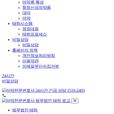
마약류 특성
항정신성의약품
대마
마약
태하시스템
영장대응
태하프로세스
비밀상담
비밀상담
홈페이지 정책
개인정보처리방침
이용약관
이메일무단수집거부
24시간
비밀상담
1533-2403
법무법인 태하