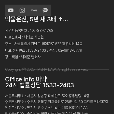
약물운전, 5년 새 3배 ↑...
사업자등록번호
:
102-88-01768
대표변호사
:
채의준,최승현
주소
:
서울특별시 강남구 테헤란로 522 홍우빌딩 14층
대표 전화번호
:
1533-2403
/
팩스
:
02-6918-0779
광고책임
:
채의준 변호사
Copyright ⓒ 2025 TAEHA LAW. All rights reserved.
Office Info 마약
24시 법률상담 1533-2403
서울주사무소 : 서울시 강남구 테헤란로 522 홍우빌딩 14층
수원분사무소 : 수원시 영통구 광교중앙로 266번길 30 그랜드프라자7층
인천분사무소 : 인천시 연수구 센트럴로 263 IBS타워 17층
천안분사무소 : 충청남도 천안시 동남구 청수 14로 66 5층