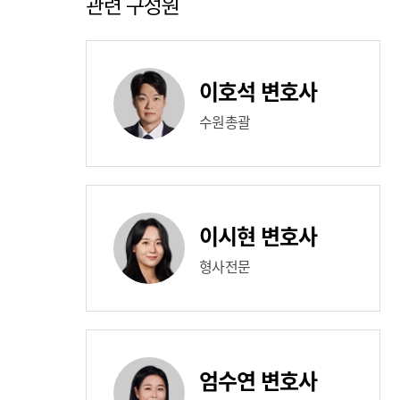
관련 구성원
이호석 변호사
수원총괄
이시현 변호사
형사전문
엄수연 변호사